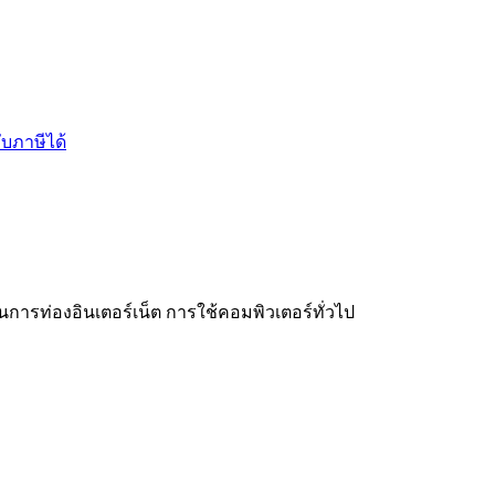
บภาษีได้
จ
การท่องอินเตอร์เน็ต การใช้คอมพิวเตอร์ทั่วไป