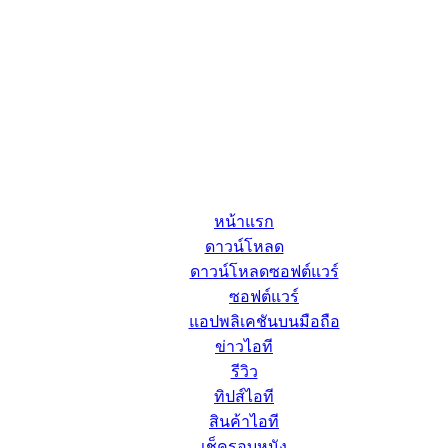
หน้าแรก
ดาวน์โหลด
ดาวน์โหลดซอฟต์แวร์
ซอฟต์แวร์
แอปพลิเคชันบนมือถือ
ข่าวไอที
รีวิว
ทิปส์ไอที
สินค้าไอที
เช็ครอบหนัง