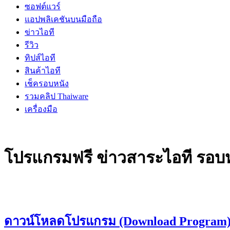
ซอฟต์แวร์
แอปพลิเคชันบนมือถือ
ข่าวไอที
รีวิว
ทิปส์ไอที
สินค้าไอที
เช็ครอบหนัง
รวมคลิป Thaiware
เครื่องมือ
โปรแกรมฟรี ข่าวสาระไอที รอบหน
ดาวน์โหลดโปรแกรม (Download Program