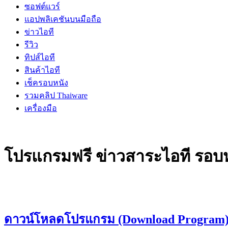
ซอฟต์แวร์
แอปพลิเคชันบนมือถือ
ข่าวไอที
รีวิว
ทิปส์ไอที
สินค้าไอที
เช็ครอบหนัง
รวมคลิป Thaiware
เครื่องมือ
โปรแกรมฟรี ข่าวสาระไอที รอบหน
ดาวน์โหลดโปรแกรม (Download Program