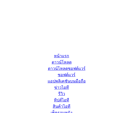
หน้าแรก
ดาวน์โหลด
ดาวน์โหลดซอฟต์แวร์
ซอฟต์แวร์
แอปพลิเคชันบนมือถือ
ข่าวไอที
รีวิว
ทิปส์ไอที
สินค้าไอที
เช็ครอบหนัง