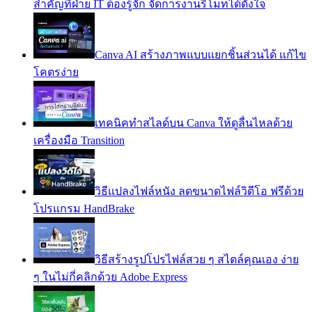
สำคัญที่ฝ่าย IT ต้องรู้จัก จัดการงานรีโมทได้ดังใจ
Canva AI สร้างภาพแบบแยกชิ้นส่วนได้ แก้ไข
โคตรง่าย
เทคนิคทำสไลด์บน Canva ให้ดูลื่นไหลด้วย
เครื่องมือ Transition
วิธีแปลงไฟล์หนัง ลดขนาดไฟล์วิดีโอ ฟรีด้วย
โปรแกรม HandBrake
วิธีสร้างรูปโปรไฟล์สวย ๆ สไตล์คุณเอง ง่าย
ๆ ในไม่กี่คลิกด้วย Adobe Express