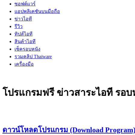
ซอฟต์แวร์
แอปพลิเคชันบนมือถือ
ข่าวไอที
รีวิว
ทิปส์ไอที
สินค้าไอที
เช็ครอบหนัง
รวมคลิป Thaiware
เครื่องมือ
โปรแกรมฟรี ข่าวสาระไอที รอบหน
ดาวน์โหลดโปรแกรม (Download Program