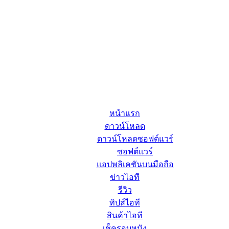
หน้าแรก
ดาวน์โหลด
ดาวน์โหลดซอฟต์แวร์
ซอฟต์แวร์
แอปพลิเคชันบนมือถือ
ข่าวไอที
รีวิว
ทิปส์ไอที
สินค้าไอที
เช็ครอบหนัง