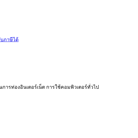
บภาษีได้
จ
การท่องอินเตอร์เน็ต การใช้คอมพิวเตอร์ทั่วไป