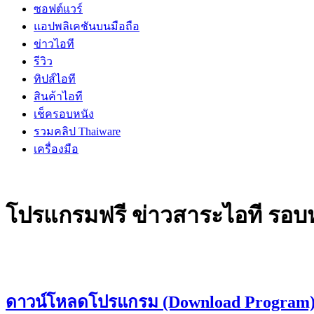
ซอฟต์แวร์
แอปพลิเคชันบนมือถือ
ข่าวไอที
รีวิว
ทิปส์ไอที
สินค้าไอที
เช็ครอบหนัง
รวมคลิป Thaiware
เครื่องมือ
โปรแกรมฟรี ข่าวสาระไอที รอบหน
ดาวน์โหลดโปรแกรม (Download Program