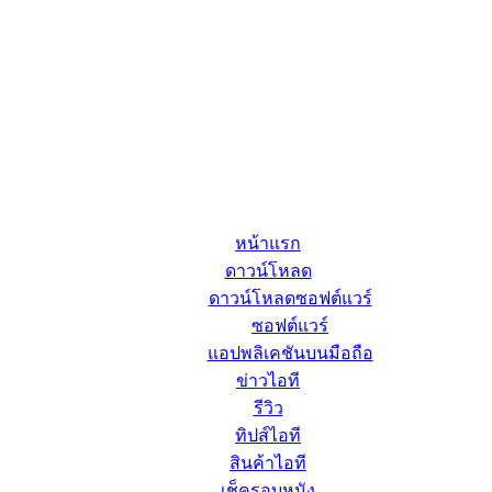
หน้าแรก
ดาวน์โหลด
ดาวน์โหลดซอฟต์แวร์
ซอฟต์แวร์
แอปพลิเคชันบนมือถือ
ข่าวไอที
รีวิว
ทิปส์ไอที
สินค้าไอที
เช็ครอบหนัง