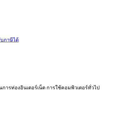
บภาษีได้
จ
การท่องอินเตอร์เน็ต การใช้คอมพิวเตอร์ทั่วไป