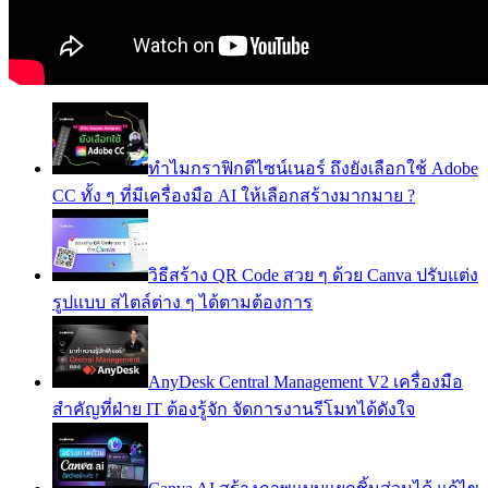
ทำไมกราฟิกดีไซน์เนอร์ ถึงยังเลือกใช้ Adobe
CC ทั้ง ๆ ที่มีเครื่องมือ AI ให้เลือกสร้างมากมาย ?
วิธีสร้าง QR Code สวย ๆ ด้วย Canva ปรับแต่ง
รูปแบบ สไตล์ต่าง ๆ ได้ตามต้องการ
AnyDesk Central Management V2 เครื่องมือ
สำคัญที่ฝ่าย IT ต้องรู้จัก จัดการงานรีโมทได้ดังใจ